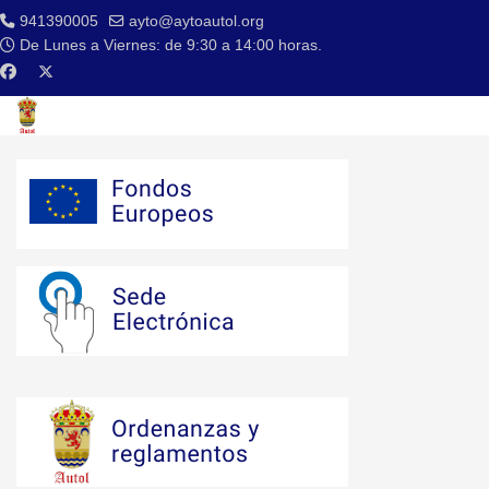
941390005
ayto@aytoautol.org
De Lunes a Viernes: de 9:30 a 14:00 horas.