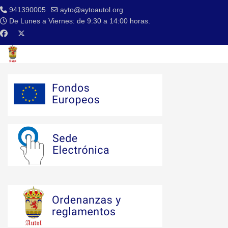
941390005
ayto@aytoautol.org
De Lunes a Viernes: de 9:30 a 14:00 horas.