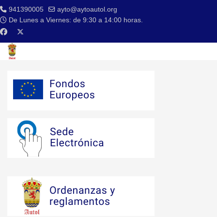
941390005
ayto@aytoautol.org
De Lunes a Viernes: de 9:30 a 14:00 horas.