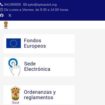
941390005
ayto@aytoautol.org
De Lunes a Viernes: de 9:30 a 14:00 horas.